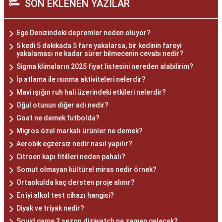
SON EKLENEN YAZILAR
Ege Denizindeki depremler neden oluyor?
5 kedi 5 dakikada 5 fare yakalarsa, bir kedinin fareyi
yakalaması ne kadar sürer bilmecenin cevabı nedir?
Sigma klimaların 2025 fiyat listesini nereden alabilirim?
İp atlama ile ısınma aktiviteleri nelerdir?
Mavi ışığın ruh hali üzerindeki etkileri nelerdir?
Oğul otunun diğer adı nedir?
Goat ne demek futbolda?
Migros özel markalı ürünler ne demek?
Aerobik egzersiz nedir nasıl yapılır?
Citroen kapı fitilleri neden pahalı?
Somut olmayan kültürel miras nedir örnek?
Ortaokulda kaç dersten proje alınır?
En iyi alkol test cihazı hangisi?
Diyak ve triyak nedir?
Squid game 2 sezon diziwatch ne zaman gelecek?