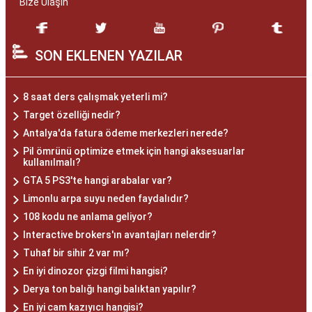
Bize Ulaşın
SON EKLENEN YAZILAR
8 saat ders çalışmak yeterli mi?
Target özelliği nedir?
Antalya'da fatura ödeme merkezleri nerede?
Pil ömrünü optimize etmek için hangi aksesuarlar
kullanılmalı?
GTA 5 PS3'te hangi arabalar var?
Limonlu arpa suyu neden faydalıdır?
108 kodu ne anlama geliyor?
Interactive brokers'ın avantajları nelerdir?
Tuhaf bir sihir 2 var mı?
En iyi dinozor çizgi filmi hangisi?
Derya ton balığı hangi balıktan yapılır?
En iyi cam kazıyıcı hangisi?