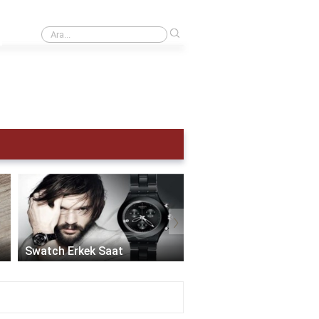
›
Kol saati kaç atm olmalı?
›
Akıllı Saat Erkek:
Teknolojinin Şıklıkla
Swatch Erkek Saat
Buluştuğu Zaman