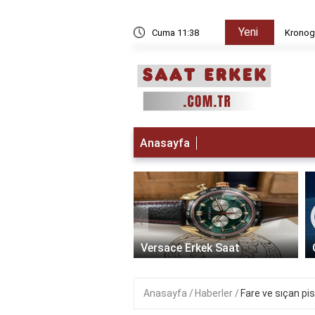
Yeni
 iken Paris da saat kaç?
Cuma 11:38
Kronogr
Anasayfa
‹
t Erkek Saat: Zamanın
ikle Buluştuğu Lüks
Versace Erkek Saat
Anasayfa
Haberler
Fare ve sıçan pisli