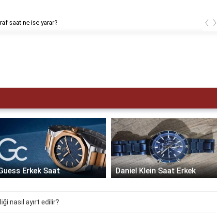
‹
af saat ne ise yarar?
Guess Erkek Saat
Daniel Klein Saat Erkek
ği nasıl ayırt edilir?