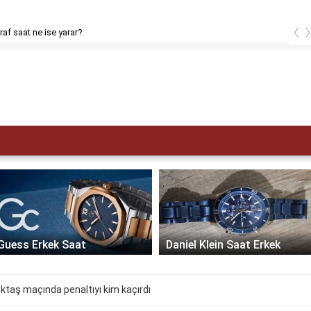
‹
af saat ne ise yarar?
Guess Erkek Saat
Daniel Klein Saat Erkek
taş maçında penaltıyı kim kaçırdı