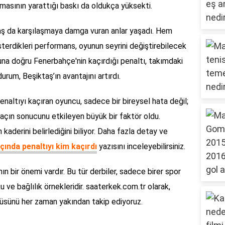
ılmasının yarattığı baskı da oldukça yüksekti.
taş da karşılaşmaya damga vuran anlar yaşadı. Hem
erdikleri performans, oyunun seyrini değiştirebilecek
una doğru Fenerbahçe'nin kaçırdığı penaltı, takımdaki
rum, Beşiktaş’ın avantajını artırdı.
altıyı kaçıran oyuncu, sadece bir bireysel hata değil;
açın sonucunu etkileyen büyük bir faktör oldu.
 kaderini belirlediğini biliyor. Daha fazla detay ve
ında penaltıyı kim kaçırdı
yazısını inceleyebilirsiniz.
n bir önemi vardır. Bu tür derbiler, sadece birer spor
 ve bağlılık örnekleridir. saaterkek.com.tr olarak,
yüsünü her zaman yakından takip ediyoruz.