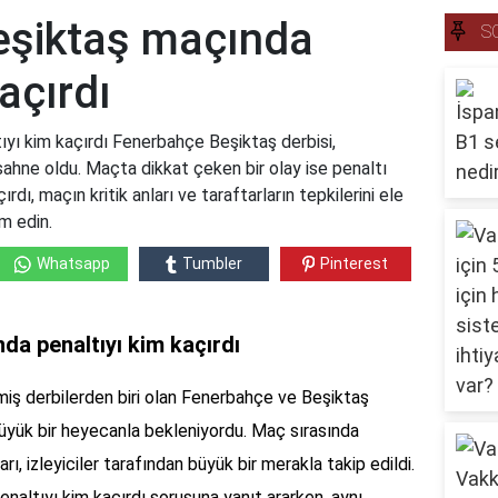
eşiktaş maçında
S
açırdı
yı kim kaçırdı Fenerbahçe Beşiktaş derbisi,
sahne oldu. Maçta dikkat çeken bir olay ise penaltı
ırdı, maçın kritik anları ve taraftarların tepkilerini ele
m edin.
Whatsapp
Tumbler
Pinterest
a penaltıyı kim kaçırdı
iş derbilerden biri olan Fenerbahçe ve Beşiktaş
büyük bir heyecanla bekleniyordu. Maç sırasında
arı, izleyiciler tarafından büyük bir merakla takip edildi.
enaltıyı kim kaçırdı sorusuna yanıt ararken, aynı