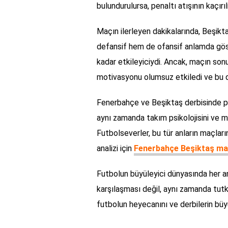
bulundurulursa, penaltı atışının kaçır
Maçın ilerleyen dakikalarında, Beşik
defansif hem de ofansif anlamda göst
kadar etkileyiciydi. Ancak, maçın son
motivasyonu olumsuz etkiledi ve bu du
Fenerbahçe ve Beşiktaş derbisinde pen
aynı zamanda takım psikolojisini ve m
Futbolseverler, bu tür anların maçların
analizi için
Fenerbahçe Beşiktaş maç
Futbolun büyüleyici dünyasında her anı
karşılaşması değil, aynı zamanda tutku
futbolun heyecanını ve derbilerin bü