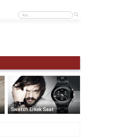
›
Kol saati kaç atm olmalı?
›
Akıllı Saat Erkek:
Teknolojinin Şıklıkla
Swatch Erkek Saat
Buluştuğu Zaman