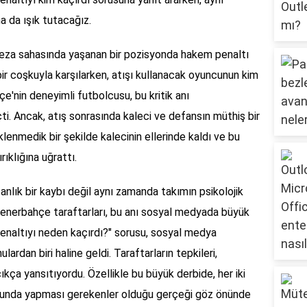
a da ışık tutacağız.
eza sahasında yaşanan bir pozisyonda hakem penaltı
 bir coşkuyla karşılarken, atışı kullanacak oyuncunun kim
'nin deneyimli futbolcusu, bu kritik anı
i. Ancak, atış sonrasında kaleci ve defansın müthiş bir
lenmedik bir şekilde kalecinin ellerinde kaldı ve bu
ıklığına uğrattı.
anlık bir kaybı değil aynı zamanda takımın psikolojik
enerbahçe taraftarları, bu anı sosyal medyada büyük
"Penaltıyı neden kaçırdı?" sorusu, sosyal medya
rdan biri haline geldi. Taraftarların tepkileri,
çıkça yansıtıyordu. Özellikle bu büyük derbide, her iki
usunda yapması gerekenler olduğu gerçeği göz önünde