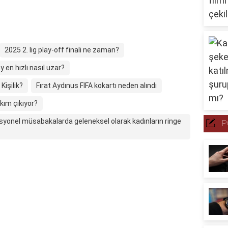
2025 2. lig play-off finali ne zaman?
y en hızlı nasıl uzar?
işilik?
Fırat Aydınus FIFA kokartı neden alındı
akım çıkıyor?
esyonel müsabakalarda geleneksel olarak kadınların ringe
P