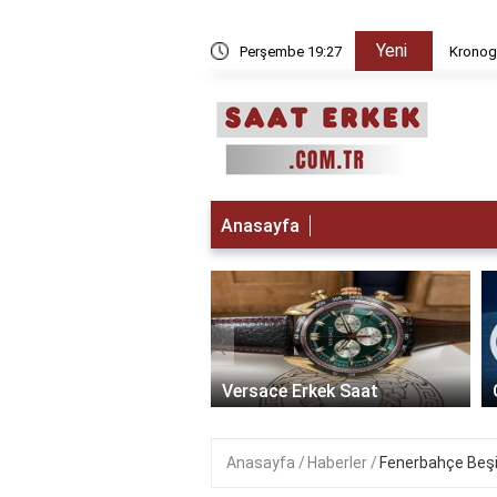
Yeni
 iken Paris da saat kaç?
Perşembe 19:27
Kronogr
Anasayfa
‹
t Erkek Saat: Zamanın
ikle Buluştuğu Lüks
Versace Erkek Saat
Anasayfa
Haberler
Fenerbahçe Beşik