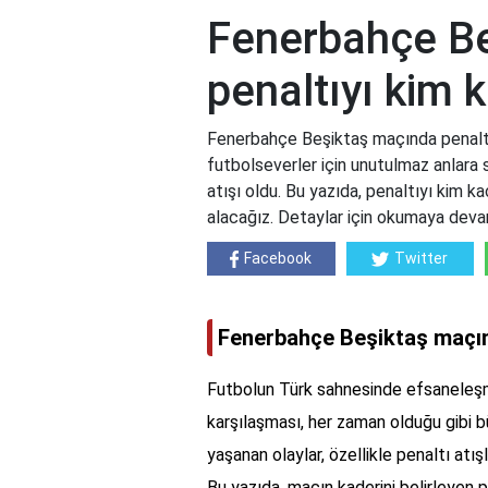
Fenerbahçe B
penaltıyı kim k
Fenerbahçe Beşiktaş maçında penaltı
futbolseverler için unutulmaz anlara 
atışı oldu. Bu yazıda, penaltıyı kim kaç
alacağız. Detaylar için okumaya deva
Facebook
Twitter
Fenerbahçe Beşiktaş maçınd
Futbolun Türk sahnesinde efsaneleşm
karşılaşması, her zaman olduğu gibi 
yaşanan olaylar, özellikle penaltı atışl
Bu yazıda, maçın kaderini belirleyen p