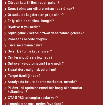
Citroen kapı fitilleri neden pahalı?
Somut olmayan kültürel miras nedir örnek?
Ortaokulda kaç dersten proje alınır?
En iyi alkol test cihazı hangisi?
Diyak ve triyak nedir?
Squid game 2 sezon diziwatch ne zaman gelecek?
Rönesans nerede doğdu?
Tuval ne anlama gelir?
Selanik'e tur ne kadar sürer?
Çinlilerin içtiği sarı toz nedir?
Optisyen ve optometrist farkı nedir?
8 saat ders çalışmak yeterli mi?
Target özelliği nedir?
Antalya'da fatura ödeme merkezleri nerede?
Pil ömrünü optimize etmek için hangi aksesuarlar
kullanılmalı?
GTA 5 PS3'te hangi arabalar var?
Limonlu arpa suyu neden faydalıdır?