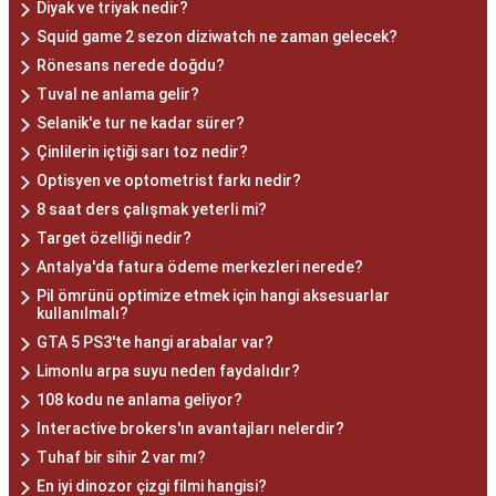
Diyak ve triyak nedir?
Squid game 2 sezon diziwatch ne zaman gelecek?
Rönesans nerede doğdu?
Tuval ne anlama gelir?
Selanik'e tur ne kadar sürer?
Çinlilerin içtiği sarı toz nedir?
Optisyen ve optometrist farkı nedir?
8 saat ders çalışmak yeterli mi?
Target özelliği nedir?
Antalya'da fatura ödeme merkezleri nerede?
Pil ömrünü optimize etmek için hangi aksesuarlar
kullanılmalı?
GTA 5 PS3'te hangi arabalar var?
Limonlu arpa suyu neden faydalıdır?
108 kodu ne anlama geliyor?
Interactive brokers'ın avantajları nelerdir?
Tuhaf bir sihir 2 var mı?
En iyi dinozor çizgi filmi hangisi?