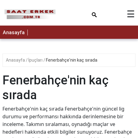
×
☰
Anasayfa
Anasayfa
İpuçları
Fenerbahçe'nin kaç sırada
Fenerbahçe'nin kaç
sırada
Fenerbahçe'nin kaç sırada Fenerbahçe'nin güncel lig
durumu ve performansı hakkında derinlemesine bir
inceleme. Takımın sıralaması, oynadığı maçlar ve
hedefleri hakkında etkili bilgiler sunuyoruz. Fenerbahçe