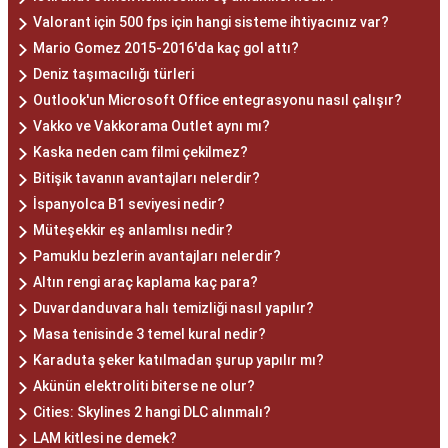
Valorant için 500 fps için hangi sisteme ihtiyacınız var?
Mario Gomez 2015-2016'da kaç gol attı?
Deniz taşımacılığı türleri
Outlook'un Microsoft Office entegrasyonu nasıl çalışır?
Vakko ve Vakkorama Outlet aynı mı?
Kaska neden cam filmi çekilmez?
Bitişik tavanın avantajları nelerdir?
İspanyolca B1 seviyesi nedir?
Müteşekkir eş anlamlısı nedir?
Pamuklu bezlerin avantajları nelerdir?
Altın rengi araç kaplama kaç para?
Duvardanduvara halı temizliği nasıl yapılır?
Masa tenisinde 3 temel kural nedir?
Karaduta şeker katılmadan şurup yapılır mı?
Akünün elektroliti biterse ne olur?
Cities: Skylines 2 hangi DLC alınmalı?
LAM kitlesi ne demek?