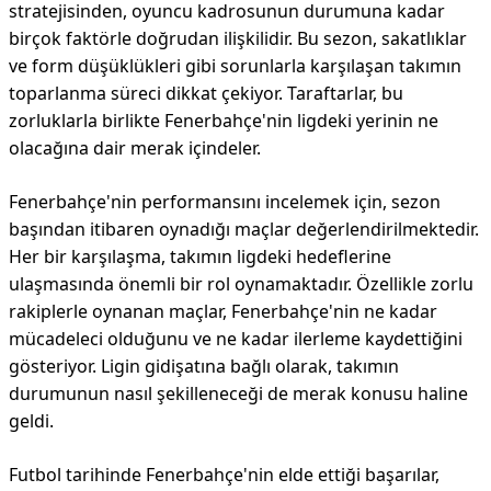
stratejisinden, oyuncu kadrosunun durumuna kadar
birçok faktörle doğrudan ilişkilidir. Bu sezon, sakatlıklar
ve form düşüklükleri gibi sorunlarla karşılaşan takımın
toparlanma süreci dikkat çekiyor. Taraftarlar, bu
zorluklarla birlikte Fenerbahçe'nin ligdeki yerinin ne
olacağına dair merak içindeler.
Fenerbahçe'nin performansını incelemek için, sezon
başından itibaren oynadığı maçlar değerlendirilmektedir.
Her bir karşılaşma, takımın ligdeki hedeflerine
ulaşmasında önemli bir rol oynamaktadır. Özellikle zorlu
rakiplerle oynanan maçlar, Fenerbahçe'nin ne kadar
mücadeleci olduğunu ve ne kadar ilerleme kaydettiğini
gösteriyor. Ligin gidişatına bağlı olarak, takımın
durumunun nasıl şekilleneceği de merak konusu haline
geldi.
Futbol tarihinde Fenerbahçe'nin elde ettiği başarılar,