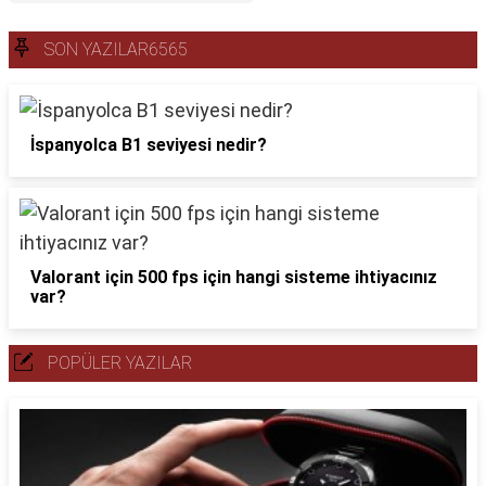
SON YAZILAR6565
İspanyolca B1 seviyesi nedir?
Valorant için 500 fps için hangi sisteme ihtiyacınız
var?
POPÜLER YAZILAR