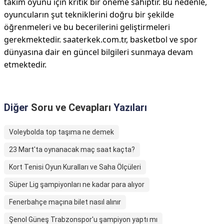
takım oyunu için kritik bir öneme sahiptir. Bu nedenle,
oyuncuların şut tekniklerini doğru bir şekilde
öğrenmeleri ve bu becerilerini geliştirmeleri
gerekmektedir. saaterkek.com.tr, basketbol ve spor
dünyasına dair en güncel bilgileri sunmaya devam
etmektedir.
Diğer
Soru ve Cevapları
Yazıları
Voleybolda top taşıma ne demek
23 Mart'ta oynanacak maç saat kaçta?
Kort Tenisi Oyun Kuralları ve Saha Ölçüleri
Süper Lig şampiyonları ne kadar para alıyor
Fenerbahçe maçına bilet nasıl alınır
Şenol Güneş Trabzonspor'u şampiyon yaptı mı