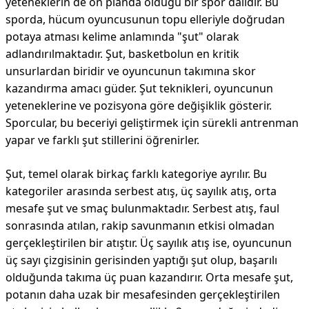
yeteneklerin de ön planda olduğu bir spor dalıdır. Bu
sporda, hücum oyuncusunun topu elleriyle doğrudan
potaya atması kelime anlamında "şut" olarak
adlandırılmaktadır. Şut, basketbolun en kritik
unsurlardan biridir ve oyuncunun takımına skor
kazandırma amacı güder. Şut teknikleri, oyuncunun
yeteneklerine ve pozisyona göre değişiklik gösterir.
Sporcular, bu beceriyi geliştirmek için sürekli antrenman
yapar ve farklı şut stillerini öğrenirler.
Şut, temel olarak birkaç farklı kategoriye ayrılır. Bu
kategoriler arasında serbest atış, üç sayılık atış, orta
mesafe şut ve smaç bulunmaktadır. Serbest atış, faul
sonrasında atılan, rakip savunmanın etkisi olmadan
gerçekleştirilen bir atıştır. Üç sayılık atış ise, oyuncunun
üç sayı çizgisinin gerisinden yaptığı şut olup, başarılı
olduğunda takıma üç puan kazandırır. Orta mesafe şut,
potanın daha uzak bir mesafesinden gerçekleştirilen