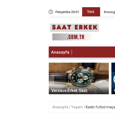
Yeni
 iken Paris da saat kaç?
Perşembe 20:01
Kronogr
Anasayfa
‹
t Erkek Saat: Zamanın
ikle Buluştuğu Lüks
Versace Erkek Saat
Anasayfa
Yaşam
Kadın futbol maçına