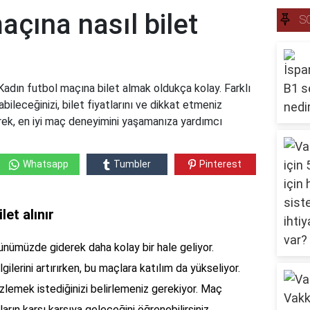
açına nasıl bilet
S
 Kadın futbol maçına bilet almak oldukça kolay. Farklı
bileceğinizi, bilet fiyatlarını ve dikkat etmeniz
rek, en iyi maç deneyimini yaşamanıza yardımcı
Whatsapp
Tumbler
Pinterest
let alınır
ünümüzde giderek daha kolay bir hale geliyor.
gilerini artırırken, bu maçlara katılım da yükseliyor.
izlemek istediğinizi belirlemeniz gerekiyor. Maç
arın karşı karşıya geleceğini öğrenebilirsiniz.