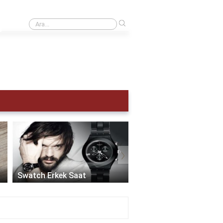
›
Kol saati kaç atm olmalı?
›
Akıllı Saat Erkek:
Teknolojinin Şıklıkla
Swatch Erkek Saat
Buluştuğu Zaman