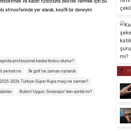
ü hissetmek ve kadın futboluna destek vermek için bu
ülü atmosferinde yer alarak, keyifli bir deneyim
aşında profesyonel basketbolcu olunur?
P
lı yemeli mi
İlk golf ne zaman oynandı
2025-2026 Türkiye Süper Kupa maçı ne zaman?
lanları
Bülent Uygun, Sivasspor'dan ayrıldı mı?