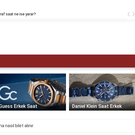
‹
af saat ne ise yarar?
Guess Erkek Saat
Daniel Klein Saat Erkek
 nasıl bilet alınır