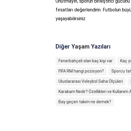
Unutmayın, sporun birleştirici gücün
fırsatları değerlendirin. Futbolun büy
yaşayabilirsiniz.
Diğer
Yaşam
Yazıları
Fenerbahçeli olan kaç kişi var
Kaç y
FIFA RM hangi pozisyon?
Sporcu tat
Uluslararası Voleybol Saha Ölçüleri
Karakam Nedir? Özellikleri ve Kullanım A
Bay geçen takım ne demek?