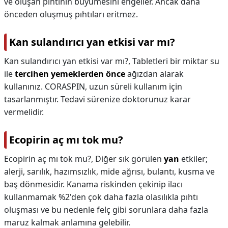
ve oluşan pıhtının büyümesini engeller. Ancak daha
önceden oluşmuş pıhtıları eritmez.
Kan sulandırıcı yan etkisi var mı?
Kan sulandırıcı yan etkisi var mı?,
Tabletleri bir miktar su
ile
tercihen yemeklerden önce
ağızdan alarak
kullanınız. CORASPIN, uzun süreli kullanım için
tasarlanmıştır. Tedavi sürenize doktorunuz karar
vermelidir.
Ecopirin aç mı tok mu?
Ecopirin aç mı tok mu?,
Diğer sık görülen
yan
etkiler;
alerji, sarılık, hazımsızlık, mide ağrısı, bulantı, kusma ve
baş dönmesidir. Kanama riskinden çekinip ilacı
kullanmamak %2'den çok daha fazla olasılıkla pıhtı
oluşması ve bu nedenle felç gibi sorunlara daha fazla
maruz kalmak anlamına gelebilir.