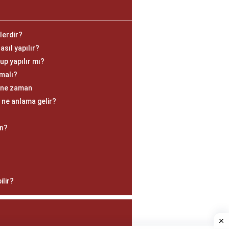
lerdir?
asıl yapılır?
p yapılır mı?
nmalı?
i ne zaman
ne anlama gelir?
on?
ilir?