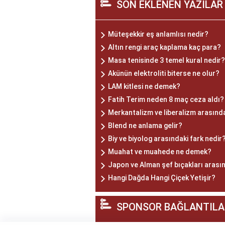
SON EKLENEN YAZILAR
Müteşekkir eş anlamlısı nedir?
Altın rengi araç kaplama kaç para?
Masa tenisinde 3 temel kural nedir?
Akünün elektroliti biterse ne olur?
LAM kitlesi ne demek?
Fatih Terim neden 8 maç ceza aldı?
Merkantalizm ve liberalizm arasında
Blend ne anlama gelir?
Biy ve biyolog arasındaki fark nedir
Muahat ve muahede ne demek?
Japon ve Alman şef bıçakları arasın
Hangi Dağda Hangi Çiçek Yetişir?
SPONSOR BAĞLANTILA