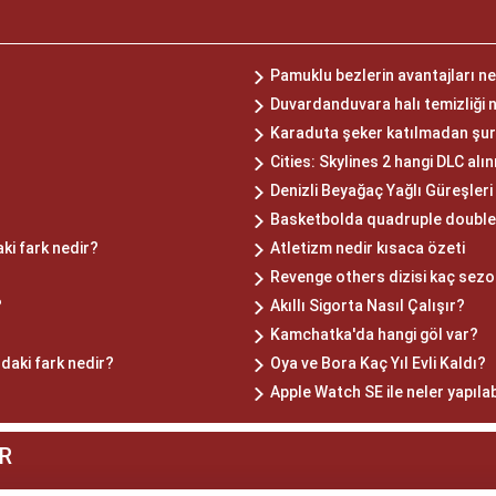
Pamuklu bezlerin avantajları ne
Duvardanduvara halı temizliği n
Karaduta şeker katılmadan şuru
Cities: Skylines 2 hangi DLC alı
Denizli Beyağaç Yağlı Güreşler
Basketbolda quadruple double 
ki fark nedir?
Atletizm nedir kısaca özeti
Revenge others dizisi kaç sez
?
Akıllı Sigorta Nasıl Çalışır?
Kamchatka'da hangi göl var?
daki fark nedir?
Oya ve Bora Kaç Yıl Evli Kaldı?
Apple Watch SE ile neler yapılab
R