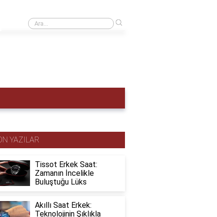
›
Kol saati kaç atm olmalı?
ON YAZILAR
Tissot Erkek Saat:
Zamanın İncelikle
Buluştuğu Lüks
Akıllı Saat Erkek:
Teknolojinin Şıklıkla