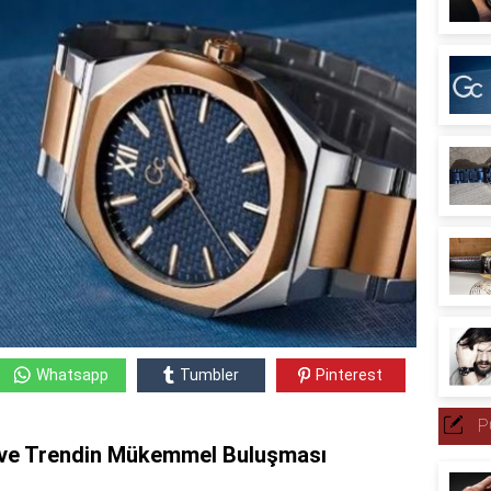
Whatsapp
Tumbler
Pinterest
P
n ve Trendin Mükemmel Buluşması