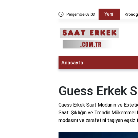
Yeni
 iken Paris da saat kaç?
Perşembe 03:03
Kronogr
Anasayfa
Guess Erkek S
Guess Erkek Saat Modanın ve Estetiğ
Saat: Şıklığın ve Trendin Mükemmel 
modasını ve zarafetini taşıyan eşsiz t