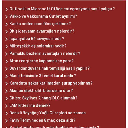
Outlook'un Microsoft Office entegrasyonu nasıl çalışır?
Vakko ve Vakkorama Outlet aynı mı?
Kaska neden cam filmi çekilmez?
Bitişik tavanın avantajları nelerdir?
İspanyolca B1 seviyesi nedir?
Müteşekkir eş anlamlısı nedir?
Pamuklu bezlerin avantajları nelerdir?
Altın rengi araç kaplama kaç para?
Duvardanduvara halı temizliği nasıl yapılır?
Masa tenisinde 3 temel kural nedir?
Karaduta şeker katılmadan şurup yapılır mı?
Akünün elektroliti biterse ne olur?
Cities: Skylines 2 hangi DLC alınmalı?
LAM kitlesi ne demek?
Denizli Beyağaç Yağlı Güreşleri ne zaman
Fatih Terim neden 8 maç ceza aldı?
Basketbolda quadruple double ne anlama gelir?