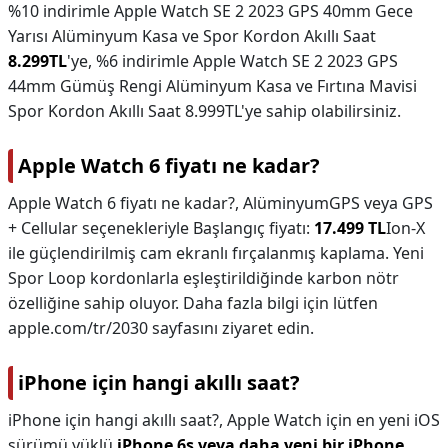
%10 indirimle Apple Watch SE 2 2023 GPS 40mm Gece
Yarısı Alüminyum Kasa ve Spor Kordon Akıllı Saat
8.299TL
'ye, %6 indirimle Apple Watch SE 2 2023 GPS
44mm Gümüş Rengi Alüminyum Kasa ve Fırtına Mavisi
Spor Kordon Akıllı Saat 8.999TL'ye sahip olabilirsiniz.
Apple Watch 6 fiyatı ne kadar?
Apple Watch 6 fiyatı ne kadar?,
AlüminyumGPS veya GPS
+ Cellular seçenekleriyle Başlangıç fiyatı:
17.499 TL
Ion-X
ile güçlendirilmiş cam ekranlı fırçalanmış kaplama. Yeni
Spor Loop kordonlarla eşleştirildiğinde karbon nötr
özelliğine sahip oluyor. Daha fazla bilgi için lütfen
apple.com/tr/2030 sayfasını ziyaret edin.
iPhone için hangi akıllı saat?
iPhone için hangi akıllı saat?,
Apple Watch için en yeni iOS
sürümü yüklü
iPhone 6s veya daha yeni bir iPhone