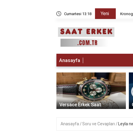
Yeni
 iken Paris da saat kaç?
Cumartesi 13:18
Kronogr
Anasayfa
‹
t Erkek Saat: Zamanın
ikle Buluştuğu Lüks
Versace Erkek Saat
Anasayfa
Soru ve Cevapları
Leyla n