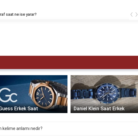
‹
af saat ne ise yarar?
Guess Erkek Saat
Daniel Klein Saat Erkek
ın kelime anlamı nedir?