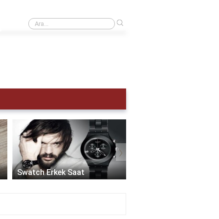
›
Kol saati kaç atm olmalı?
›
Akıllı Saat Erkek:
Teknolojinin Şıklıkla
Swatch Erkek Saat
Buluştuğu Zaman