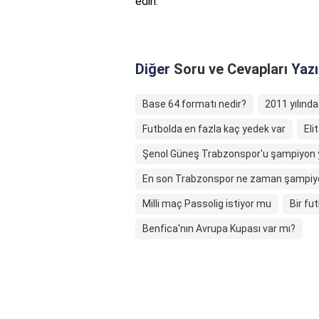
edin.
Diğer
Soru ve Cevapları
Yazı
Base 64 formatı nedir?
2011 yılınd
Futbolda en fazla kaç yedek var
Eli
Şenol Güneş Trabzonspor'u şampiyon 
En son Trabzonspor ne zaman şampiy
Milli maç Passolig istiyor mu
Bir fu
Benfica'nın Avrupa Kupası var mı?