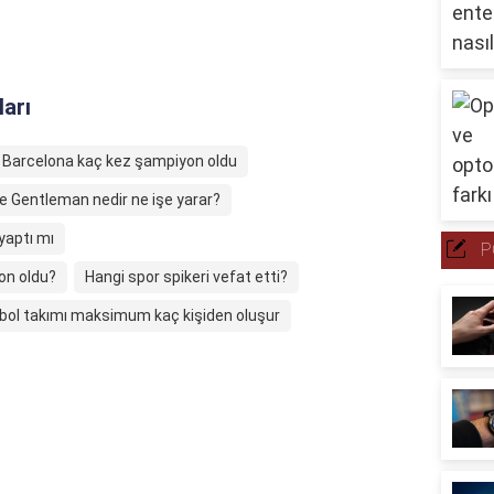
ları
a Barcelona kaç kez şampiyon oldu
te Gentleman nedir ne işe yarar?
yaptı mı
P
on oldu?
Hangi spor spikeri vefat etti?
tbol takımı maksimum kaç kişiden oluşur