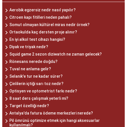
Aerobik egzersiz nedir nasıl yapılır?
Citroen kapı fitilleri neden pahalı?
Somut olmayan kültürel miras nedir örnek?
Ortaokulda kaç dersten proje alınır?
En iyi alkol test cihazı hangisi?
Diyak ve triyak nedir?
Squid game 2 sezon diziwatch ne zaman gelecek?
Rönesans nerede doğdu?
Tuval ne anlama gelir?
Selanik'e tur ne kadar sürer?
Çinlilerin içtiği sarı toz nedir?
Optisyen ve optometrist farkı nedir?
8 saat ders çalışmak yeterli mi?
Target özelliği nedir?
Antalya'da fatura ödeme merkezleri nerede?
Pil ömrünü optimize etmek için hangi aksesuarlar
kullanılmalı?