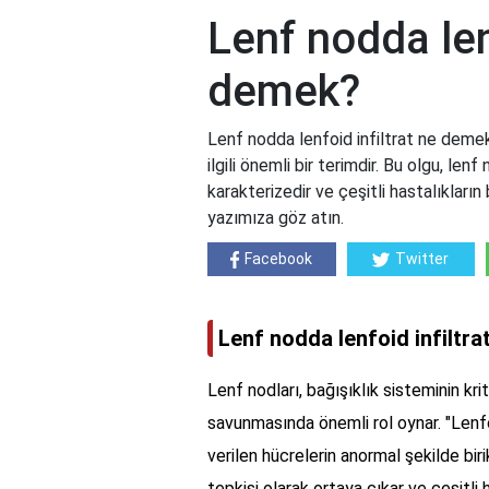
Lenf nodda lenf
demek?
Lenf nodda lenfoid infiltrat ne demek
ilgili önemli bir terimdir. Bu olgu, lenf
karakterizedir ve çeşitli hastalıkların b
yazımıza göz atın.
Facebook
Twitter
Lenf nodda lenfoid infiltr
Lenf nodları, bağışıklık sisteminin kr
savunmasında önemli rol oynar. "Lenfoi
verilen hücrelerin anormal şekilde bir
tepkisi olarak ortaya çıkar ve çeşitli has