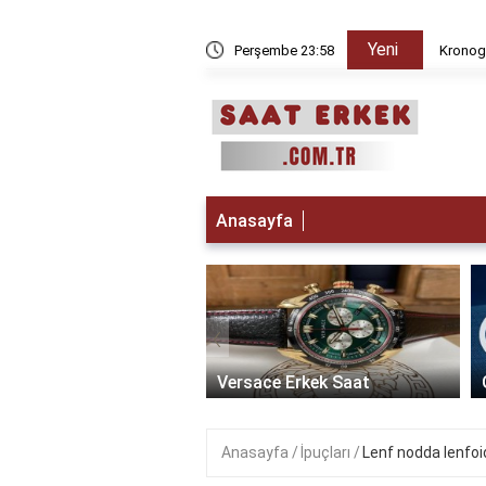
Yeni
 iken Paris da saat kaç?
Perşembe 23:58
Kronogr
Anasayfa
‹
t Erkek Saat: Zamanın
ikle Buluştuğu Lüks
Versace Erkek Saat
Anasayfa
İpuçları
Lenf nodda lenfoi