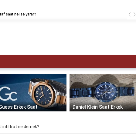
‹
af saat ne ise yarar?
Guess Erkek Saat
Daniel Klein Saat Erkek
d infiltrat ne demek?