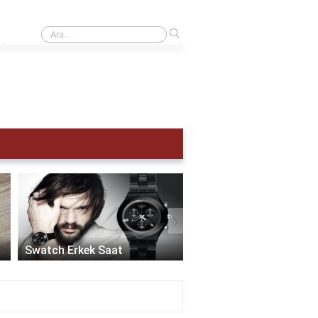
›
Kol saati kaç atm olmalı?
›
Akıllı Saat Erkek:
Teknolojinin Şıklıkla
Swatch Erkek Saat
Buluştuğu Zaman