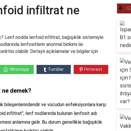
oid infiltrat ne
S
? Lenf nodda lenfoid infiltrat, bağışıklık sistemiyle
 nodlarında lenfositlerin anormal birikimi ile
elirtisi olabilir. Detaylı açıklamalar ve bilgiler için
Whatsapp
Tumbler
Pinterest
at ne demek?
itik bileşenlerindendir ve vücudun enfeksiyonlara karşı
d infiltrat", lenf nodlarında bulunan lenfosit adı
ikmesi anlamına gelir. Bu durum genellikle bağışıklık
talıkların belirtisi olabilir.