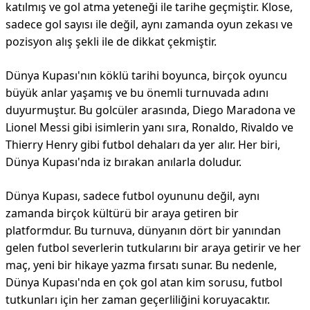
katılmış ve gol atma yeteneği ile tarihe geçmiştir. Klose,
sadece gol sayısı ile değil, aynı zamanda oyun zekası ve
pozisyon alış şekli ile de dikkat çekmiştir.
Dünya Kupası'nın köklü tarihi boyunca, birçok oyuncu
büyük anlar yaşamış ve bu önemli turnuvada adını
duyurmuştur. Bu golcüler arasında, Diego Maradona ve
Lionel Messi gibi isimlerin yanı sıra, Ronaldo, Rivaldo ve
Thierry Henry gibi futbol dehaları da yer alır. Her biri,
Dünya Kupası'nda iz bırakan anılarla doludur.
Dünya Kupası, sadece futbol oyununu değil, aynı
zamanda birçok kültürü bir araya getiren bir
platformdur. Bu turnuva, dünyanın dört bir yanından
gelen futbol severlerin tutkularını bir araya getirir ve her
maç, yeni bir hikaye yazma fırsatı sunar. Bu nedenle,
Dünya Kupası'nda en çok gol atan kim sorusu, futbol
tutkunları için her zaman geçerliliğini koruyacaktır.