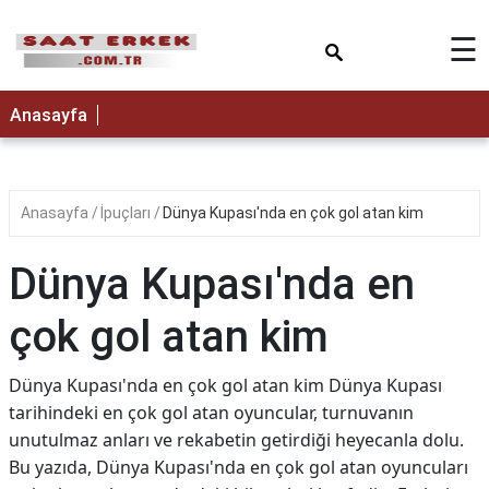
×
☰
Anasayfa
Anasayfa
İpuçları
Dünya Kupası'nda en çok gol atan kim
Dünya Kupası'nda en
çok gol atan kim
Dünya Kupası'nda en çok gol atan kim Dünya Kupası
tarihindeki en çok gol atan oyuncular, turnuvanın
unutulmaz anları ve rekabetin getirdiği heyecanla dolu.
Bu yazıda, Dünya Kupası'nda en çok gol atan oyuncuları