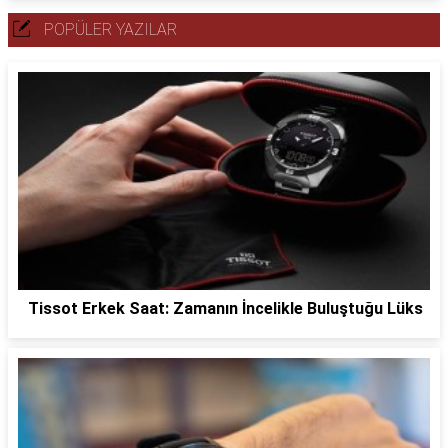
POPÜLER YAZILAR
Tissot Erkek Saat: Zamanın İncelikle Buluştuğu Lüks